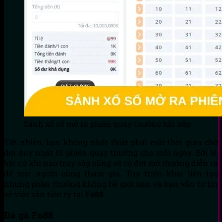
Sảnh xổ số mở ra phiên quay thưởng hồi hộp
Tất nhiên, bạn không nhất thiết phải mất thời gian chờ
đợi duy nhất 01 phiên quay thưởng cho mỗi ngày. Bởi lẽ,
bất cứ khi nào truy cập cũng sẽ có đợt mở thưởng diễn ra
để mọi người cùng tham gia. Tuy triển khai liên tục
nhưng phần thưởng không hề giới hạn và bạn vẫn tự tin
về việc săn tiền tỷ tại
Fo88
.
Đá gà Fo88