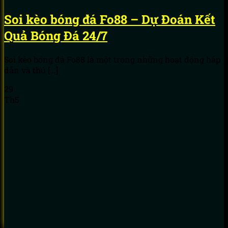
Soi kèo bóng đá Fo88 – Dự Đoán Kết
Quả Bóng Đá 24/7
Soi kèo bóng đá Fo88 là một trong những hoạt động hấp
dẫn và thú [...]
29
Th5