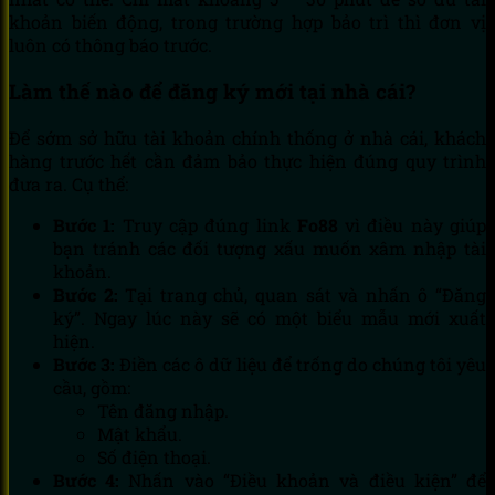
khoản biến động, trong trường hợp bảo trì thì đơn vị
luôn có thông báo trước.
Làm thế nào để đăng ký mới tại nhà cái?
Để sớm sở hữu tài khoản chính thống ở nhà cái, khách
hàng trước hết cần đảm bảo thực hiện đúng quy trình
đưa ra. Cụ thể:
Bước 1:
Truy cập đúng link
Fo88
vì điều này giúp
bạn tránh các đối tượng xấu muốn xâm nhập tài
khoản.
Bước 2:
Tại trang chủ, quan sát và nhấn ô “Đăng
ký”. Ngay lúc này sẽ có một biểu mẫu mới xuất
hiện.
Bước 3:
Điền các ô dữ liệu để trống do chúng tôi yêu
cầu, gồm:
Tên đăng nhập.
Mật khẩu.
Số điện thoại.
Bước 4:
Nhấn vào “Điều khoản và điều kiện” để