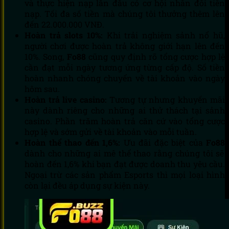
và thực hiện nạp lần đầu có cơ hội nhân đôi tiền
nạp. Tối đa số tiền mà chúng tôi thưởng thêm lên
đến 22.000.000 VNĐ.
Hoàn trả slots 10%:
Khi trải nghiệm sảnh nổ hũ,
người chơi được hoàn trả không giới hạn lên đến
10%. Song,
Fo88
cũng quy định rõ tổng cược hợp lệ
cần đạt mỗi ngày tương ứng từng cấp độ. Số tiền
hoàn nhanh chóng chuyển về tài khoản vào ngày
hôm sau.
Hoàn trả live casino:
Tương tự nhưng khuyến mãi
này dành riêng cho những ai thử thách tại sảnh
casino. Phần trăm hoàn trả căn cứ vào tổng cược
hợp lệ và sớm gửi về tài khoản vào mỗi tuần.
Hoàn thể thao đến 1,6%:
Ưu đãi đặc biệt của
Fo88
dành cho những ai mê thể thao rằng chúng tôi sẽ
hoàn đến 1,6% khi bạn đạt được doanh thu yêu cầu.
Ngoại trừ các sản phẩm Esports thì mọi loại hình
còn lại đều áp dụng sự kiện này.