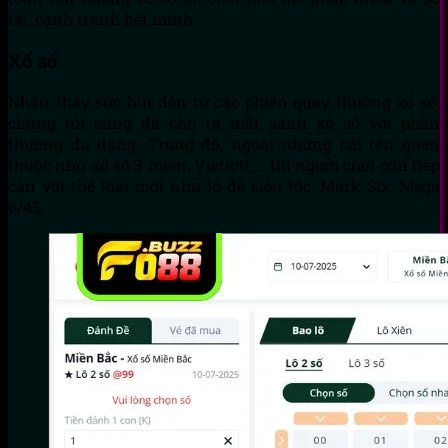
tài, cạnh tranh hết mình.
Xổ số
Nhận thấy sức hút đến từ các phiên quay thưởng xổ số,
chúng tôi cũng đã cho ra mắt sảnh xổ số với phần
thưởng đa dạng. Trong đó, ngoài những cái tên quen
thuộc như xổ số 3 miền, Vietlott,… thì người chơi còn tiếp
cận với thể loại mới như lô đề siêu tốc, Mark Six, Mega
6/45,…