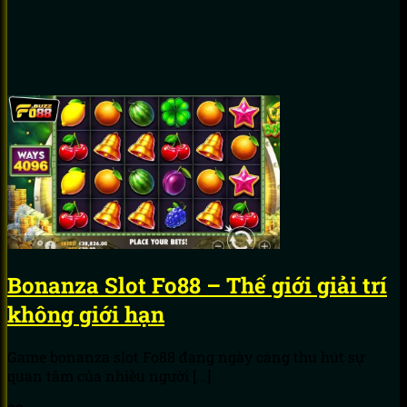
Bonanza Slot Fo88 – Thế giới giải trí
không giới hạn
Game bonanza slot Fo88 đang ngày càng thu hút sự
quan tâm của nhiều người [...]