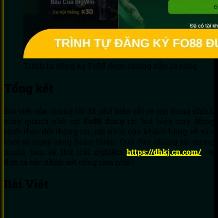
Trình tự đăng ký Fo88 được hướng dẫn rõ ràng
Tổng kết
Bài viết của chúng tôi đã phổ biến rất rõ nội dung chính
xoay quanh nhà cái
Fo88
đang rất hot hiện nay. Bằng
cách theo dõi thông tin, cái nhìn của khách hàng về sân
chơi sẽ ngày càng hoàn thiện. Qua đây, chúng tôi mong
muốn bạn sẽ thử trải nghiệm
https://dhkj.cn.com/
và
đưa ra các nhận xét công tâm nhất!
Bài Viết