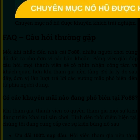
Chuyên mục nổ hũ được khuyến khích trải nghiệm
FAQ – Câu hỏi thường gặp
Mỗi khi nhắc đến nhà cái
Fo88
, nhiều người chơi cũng
đã đặt ra cho đơn vị các băn khoăn. Bằng việc giải đáp
câu hỏi, mọi thành viên sẽ có nhìn nhận công tâm và
khách quan hơn khi tham gia nền tảng.
Đó là lý do sau
đây, đơn vị lần lượt trả lời các vướng mắc phổ biến đến
từ phía người dùng:
Có các khuyến mãi nào đang phổ biến tại Fo88?
Khi tham gia, thành viên có quyền tham gia mọi sự kiện
đang triển khai tại sân chơi. Tính đến thời điểm hiện tại,
chúng tôi đang cung cấp các sự kiện bùng nổ sau:
Ưu đãi 100% nạp đầu:
Hội viên tham gia nền tảng