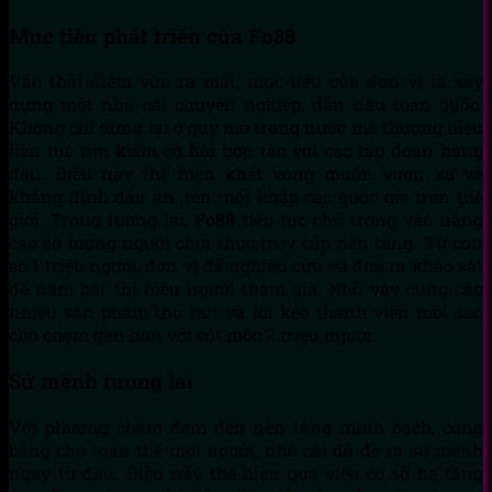
Mục tiêu phát triển của Fo88
Vào thời điểm vừa ra mắt, mục tiêu của đơn vị là xây
dựng một nhà cái chuyên nghiệp, dẫn đầu toàn quốc.
Không chỉ dừng lại ở quy mô trong nước mà thương hiệu
liên tục tìm kiếm cơ hội hợp tác với các tập đoàn hàng
đầu. Điều này thể hiện khát vọng muốn vươn xa và
khẳng định dấu ấn, tên tuổi khắp các quốc gia trên thế
giới.
Trong tương lai,
Fo88
tiếp tục chú trọng vào nâng
cao số lượng người chơi thực truy cập nền tảng. Từ con
số 1 triệu người, đơn vị đã nghiên cứu và đưa ra khảo sát
để nắm bắt thị hiếu người tham gia. Nhờ vậy cung cấp
nhiều sản phẩm thu hút và lôi kéo thành viên mới sao
cho chạm gần hơn với cột mốc 2 triệu người.
Sứ mệnh tương lai
Với phương châm đem đến nền tảng minh bạch, công
bằng cho toàn thể mọi người, nhà cái đã đề ra sứ mệnh
ngay từ đầu. Điều này thể hiện qua việc cơ sở hạ tầng