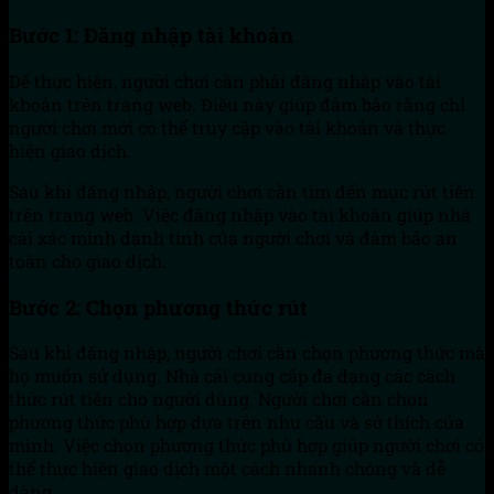
Bước 1: Đăng nhập tài khoản
Để thực hiện, người chơi cần phải đăng nhập vào tài
khoản trên trang web. Điều này giúp đảm bảo rằng chỉ
người chơi mới có thể truy cập vào tài khoản và thực
hiện giao dịch.
Sau khi đăng nhập, người chơi cần tìm đến mục rút tiền
trên trang web. Việc đăng nhập vào tài khoản giúp nhà
cái xác minh danh tính của người chơi và đảm bảo an
toàn cho giao dịch.
Bước 2: Chọn phương thức rút
Sau khi đăng nhập, người chơi cần chọn phương thức mà
họ muốn sử dụng. Nhà cái cung cấp đa dạng các cách
thức rút tiền cho người dùng. Người chơi cần chọn
phương thức phù hợp dựa trên nhu cầu và sở thích của
mình. Việc chọn phương thức phù hợp giúp người chơi có
thể thực hiện giao dịch một cách nhanh chóng và dễ
dàng.