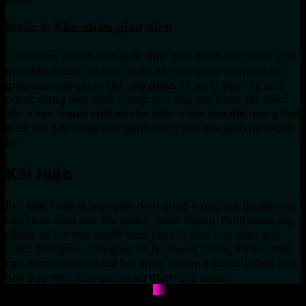
Bước 3: Xác nhận giao dịch
Cuối cùng, người chơi phải thực hiện bước xác nhận giao
dịch khi muốn rút tiền. Việc này rất quan trọng, vì nó
giúp cho
nhà cái
có thể tiếp nhận và xử lý yêu cầu của
người dùng một cách chính xác. Sau khi hoàn tất việc
xác nhận, người chơi sẽ cần kiên nhẫn chờ đợi trong thời
gian mà nền tảng tiến hành xử lý yêu cầu giao dịch của
họ.
Kết luận
Rút tiền Fo88 là một giao dịch quan trọng mà người chơi
cần thực hiện sau khi giành chiến thắng. Fo88 cung cấp
nhiều lợi ích cho người chơi khi rút tiền, bao gồm quy
trình đơn giản, thời gian xử lý nhanh chóng và bảo mật
cao. Người chơi có thể lựa chọn phương thức rút tiền phù
hợp dựa trên nhu cầu và sở thích của mình.