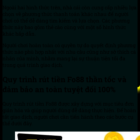
Ngoài hai hình thức trên,
nhà cái
còn cung cấp nhiều lựa
chọn về phương thức thanh toán khác nhau để người
chơi có thể dễ dàng tìm kiếm và lựa chọn. Các phương
thức này bao gồm thẻ cào cùng với một số hình thức
khác hấp dẫn.
Người chơi hoàn toàn có quyền tự do quyết định phương
thức nào phù hợp nhất với nhu cầu cũng như sở thích cá
nhân của mình, nhằm mang lại sự thuận tiện tối đa
trong quá trình giao dịch.
Quy trình rút tiền Fo88 thần tốc và
đảm bảo an toàn tuyệt đối 100%
Quy trình rút tiền Fo88 được xây dựng với mục tiêu đơn
giản hóa và giúp người dùng dễ dàng thực hiện. Để hoàn
tất giao dịch, người chơi cần tiến hành theo các bước cụ
thể dưới đây.