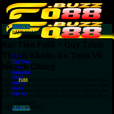
ĐĂNG KÝ
ĐĂNG NHẬP
Rút Tiền Fo88 – Quy Trình
Thanh Khoản An Toàn Và
FO88
Thể Thao
Nhanh Chóng
Casino
Game Bài
Xổ Số
Rút tiền
Fo88
là một trong những giao dịch quan trọng
Bắn Cá
mà người chơi cần thực hiện sau khi giành chiến thắng.
Đá Gà
Việc rút tiền tại Fo88 cần được thực hiện một cách cẩn
Liên Hệ
thận và chính xác để đảm bảo an toàn và nhanh chóng.
ĐĂNG NHẬP
Table of Contents
ĐĂNG KÝ