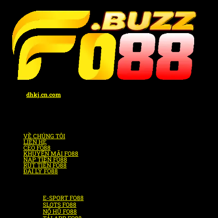
Đến với
dhkj.cn.com
mang đến trải nghiệm cá cược thể thao, game bài, bắn
cá, nổ hũ với tốc độ nạp rút thần tốc, giao diện mượt mà, tỉ lệ kèo hấp dẫn –
chơi là thắng!
LIÊN KẾT HỮU ÍCH
VỀ CHÚNG TÔI
LIÊN HỆ
CEO FO88
KHUYẾN MÃI FO88
NẠP TIỀN FO88
RÚT TIỀN FO88
ĐẠI LÝ FO88
HƯỚNG DẪN
E-SPORT FO88
SLOTS FO88
NỔ HŨ FO88
TẢI APP FO88