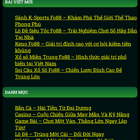
BÀI VIẾT MỚI
Sảnh K-Sports Fo88 – Khám Phá Thế Giới Thể Thao
Phong Phú
Lô Đề Siêu Tốc Fo88 – Trải Nghiệm Chơi Số Hấp Dẫn
Tại Nhà
Keno Fo88 – Giải trí đỉnh cao với cơ hội kiếm tiền
khủng
Xổ số Miền Trung Fo88 – Hình thức giải trí phổ
biến tại Việt Nam
Soi Cầu Xổ Số Fo88 – Chiến Lược Đỉnh Cao Để
Trúng Lớn
DANH MỤC
Bắn Cá – Hái Tiền Từ Đại Dương
Casino – Cuộc Chiến Giữa May Mắn Và Kỹ Năng
Game Bài – Chơi Một Ván, Thắng Lớn Ngay Lập
Tức!
Lô Đề – Trúng Một Cái – Đổi Đời Ngay