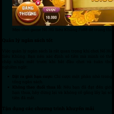
Mẹo chơi game Nổ Hũ Siêu Khủng Fo88 dễ trúng thư
Quản lý ngân sách tốt
Việc quản lý ngân sách là rất quan trọng khi chơi Nổ Hũ
Siêu Khủng. Bạn nên xác định số tiền mà mình có thể
chấp nhận mất trước khi bắt đầu chơi và tuân thủ
nghiêm ngặt:
Đặt ra giới hạn cược:
Chỉ cược một phần nhỏ trong
tổng ngân sách.
Không theo đuổi thua lỗ:
Nếu bạn đã đạt đến giới
hạn thua, hãy dừng lại và không cố gắng lấy lại số
tiền đã mất.
Tận dụng các chương trình khuyến mãi