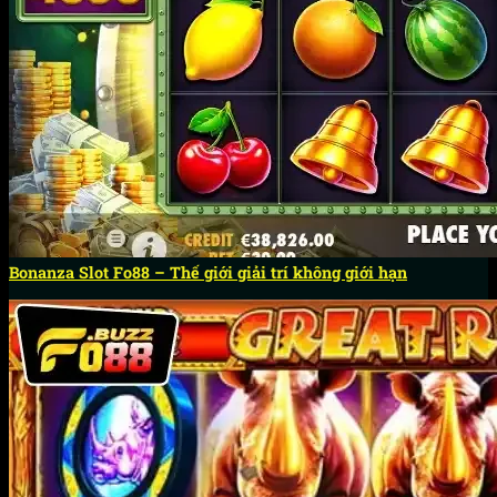
Bonanza Slot Fo88 – Thế giới giải trí không giới hạn