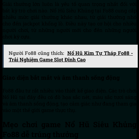
Giải thưởng lớn luôn là yếu tố quan trọng nhất đối với
bất kỳ trò chơi nào. Nổ Hũ Siêu Khủng tại Fo88 cung cấp
nhiều mức giải thưởng khác nhau, từ giải thưởng nhỏ
cho đến jackpot khổng lồ. Điều này tạo cơ hội cho nhiều
người chơi, từ những người mới cho đến những người
chơi kỳ cựu.
Người Fo88 cũng thích:
Nổ Hũ Kim Tự Tháp Fo88 -
Trải Nghiệm Game Slot Đỉnh Cao
Giao diện bắt mắt và âm thanh sống động
Fo88 đầu tư rất nhiều vào thiết kế giao diện. Các trò chơi
Nổ Hũ tại đây đều có đồ họa sắc nét, màu sắc tươi sáng
và âm thanh sống động, tạo cảm giác như đang tham gia
vào một thế giới game thực thụ.
Mẹo chơi game Nổ Hũ Siêu Khủng
Fo88 dễ trúng thưởng