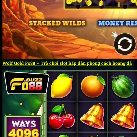
Wolf Gold Fo88 – Trò chơi slot hấp dẫn phong cách hoang dã