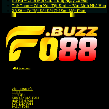
Nổ Hũ – Chơi Một Cái, Trúng Ngay Cả Đời!
Thể Thao – Cảm Xúc Tột Đỉnh – Bản Lĩnh Nhà Vua
Xổ Số – Cơ Hội Đổi Đời Chỉ Sau Một Phút
Đến với
dhkj.cn.com
mang đến trải nghiệm cá cược thể thao, game bài, bắn
cá, nổ hũ với tốc độ nạp rút thần tốc, giao diện mượt mà, tỉ lệ kèo hấp dẫn –
chơi là thắng!
LIÊN KẾT HỮU ÍCH
VỀ CHÚNG TÔI
LIÊN HỆ
CEO FO88
KHUYẾN MÃI FO88
NẠP TIỀN FO88
RÚT TIỀN FO88
ĐẠI LÝ FO88