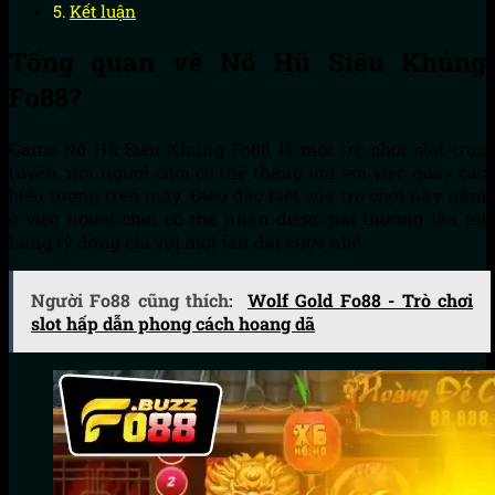
Kết luận
Tổng quan về Nổ Hũ Siêu Khủng
Fo88?
Game Nổ Hũ Siêu Khủng Fo88 là một trò chơi slot trực
tuyến, nơi người chơi có thể thắng lớn với việc quay các
biểu tượng trên máy. Điều đặc biệt của trò chơi này nằm
ở việc người chơi có thể nhận được giải thưởng lên tới
hàng tỷ đồng chỉ với một lần đặt cược nhỏ.
Người Fo88 cũng thích:
Wolf Gold Fo88 - Trò chơi
slot hấp dẫn phong cách hoang dã