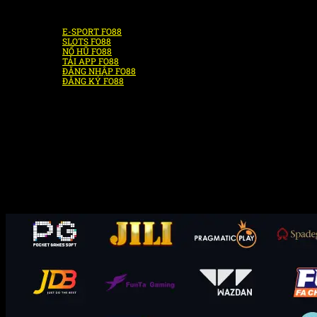
HƯỚNG DẪN
E-SPORT FO88
SLOTS FO88
NỔ HŨ FO88
TẢI APP FO88
ĐĂNG NHẬP FO88
ĐĂNG KÝ FO88
THÔNG TIN LIÊN HỆ
Phone: 0912563527
Địa chỉ : Hương Lộ 3/44A Hẻm 435, Khu Phố 19, Bình Tân, Hồ Chí
Minh, Việt Nam.
Email :
fo88buzz@gmail.com
Website : https://dhkj.cn.com/
Hashtag: #FO88 #nhà_cái_FO88 #link_vào_fo88 #fo88_com
#fo88_club
NHÀ CUNG CẤP